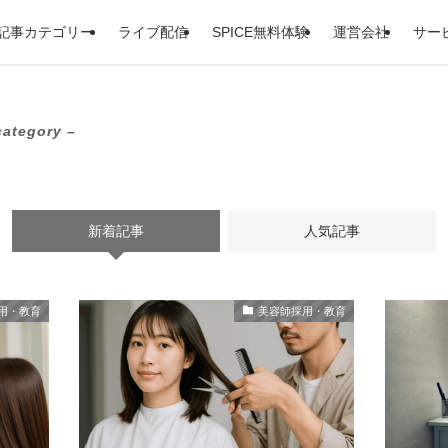
記事カテゴリー
ライブ配信
SPICE無料体験
運営会社
サー
category –
新着記事
人気記事
用・教育
美容師採用・教育