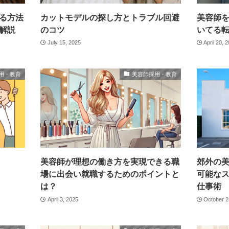
る方法
カットモデルの探し方とトラブル回避
美容師
解説
のコツ
いてる
July 15, 2025
April 20, 
用・教育
美容師採用・教育
美容師が理想の働き方を実現できる職
郊外の
場に出会い就職するためのポイントと
可能な
は？
仕事術
April 3, 2025
October 2