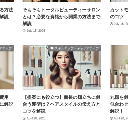
る方法
そもそもトータルビューティーサロン
カット
解説
とは？必要な資格から開業の方法まで
のコツ
解説
July 15, 
July 15, 2025
アアップ
スキルアップ・キャリアアップ
費用
【提案にも役立つ】面長の顔立ちに似
丸顔を
に解説
合う髪型は？ヘアスタイルの伝え方と
似合わ
コツを解説
解説！
April 20, 2025
April 20, 