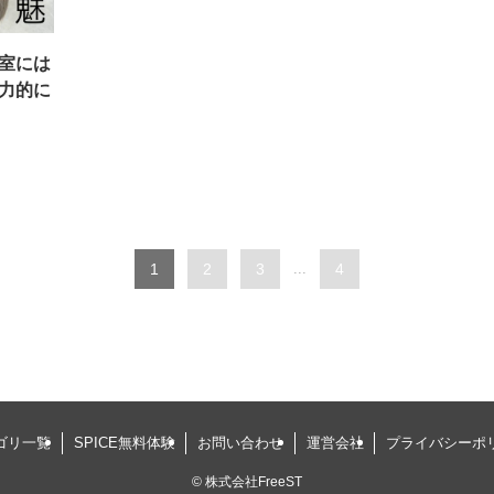
室には
力的に
1
2
3
...
4
ゴリ一覧
SPICE無料体験
お問い合わせ
運営会社
プライバシーポ
©
株式会社FreeST