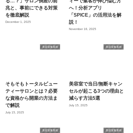
る…？」サロン倒産の前
ィーで集客が伸び悩む方
兆と、事前にできる対策
へ！分析アプリ
を徹底解説​
「SPICE」の活用法を解
説！
December 1, 2025
November 16, 2025
美容室集客術
美容室集客術
そもそもトータルビュー
美容室で当日/無断キャン
ティーサロンとは？必要
セルが起こる3つの理由と
な資格から開業の方法ま
減らす方法5選
で解説
July 15, 2025
July 15, 2025
美容室集客術
美容室集客術