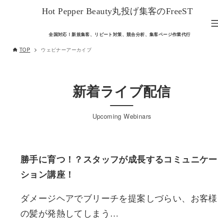
Hot Pepper Beauty丸投げ集客のFreeST
全国対応！新規集客、リピート対策、競合分析、集客ページ作業代行
TOP
ウェビナーアーカイブ
新着ライブ配信
Upcoming Webinars
勝手に育つ！？スタッフが成長するコミュニケー
ション講座！
ダメージヘアでブリーチを提案しづらい、お客様
の髪が発熱してしまう…