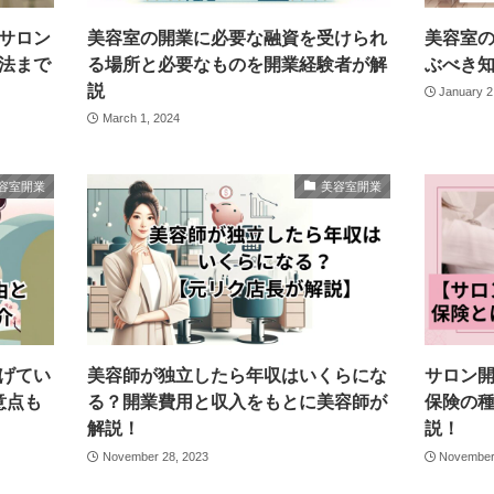
サロン
美容室の開業に必要な融資を受けられ
美容室の
法まで
る場所と必要なものを開業経験者が解
ぶべき
説
January 2
March 1, 2024
容室開業
美容室開業
げてい
美容師が独立したら年収はいくらにな
サロン
意点も
る？開業費用と収入をもとに美容師が
保険の
解説！
説！
November 28, 2023
November