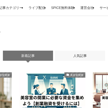
記事カテゴリー
ライブ配信
SPICE無料体験
運営会社
サー
–
新着記事
人気記事
容室開業
美容室開業