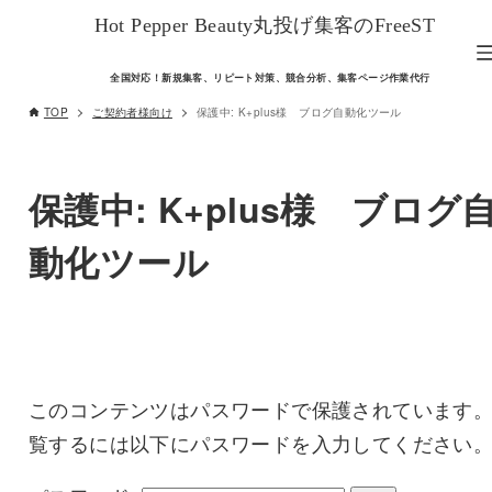
Hot Pepper Beauty丸投げ集客のFreeST
全国対応！新規集客、リピート対策、競合分析、集客ページ作業代行
TOP
ご契約者様向け
保護中: K+plus様 ブログ自動化ツール
保護中: K+plus様 ブログ
動化ツール
このコンテンツはパスワードで保護されています
覧するには以下にパスワードを入力してください