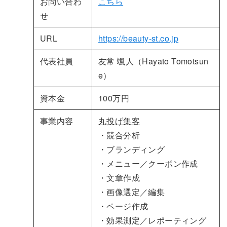
お問い合わ
こちら
せ
URL
https://beauty-st.co.jp
代表社員
友常 颯人（Hayato Tomotsun
e）
資本金
100万円
事業内容
丸投げ集客
・競合分析
・ブランディング
・メニュー／クーポン作成
・文章作成
・画像選定／編集
・ページ作成
・効果測定／レポーティング