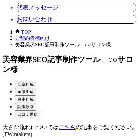
代表メッセージ
お問い合わせ
TOP
ご契約者様向け
美容業界SEO記事制作ツール ○○サロン様
美容業界SEO記事制作ツール ○○サロ
ン様
文章作成
画像生成
台本作成
記事添削
口コミ返信
大きな流れについては
こちら
の記事をご覧ください。
(PW:makers)