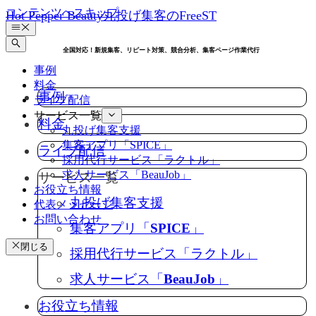
コンテンツへスキップ
Hot Pepper Beauty丸投げ集客のFreeST
全国対応！新規集客、リピート対策、競合分析、集客ページ作業代行
事例
料金
事例
ライブ配信
サービス一覧
料金
丸投げ集客支援
集客アプリ「SPICE」
ライブ配信
採用代行サービス「ラクトル」
求人サービス「BeauJob」
サービス一覧
お役立ち情報
丸投げ集客支援
代表メッセージ
お問い合わせ
集客アプリ「SPICE」
閉じる
採用代行サービス「ラクトル」
求人サービス「BeauJob」
お役立ち情報