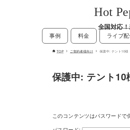
Hot P
全国対応！
事例
料金
ライブ配
TOP
ご契約者様向け
保護中: テント10
保護中: テント1
このコンテンツはパスワードで
パスワード: